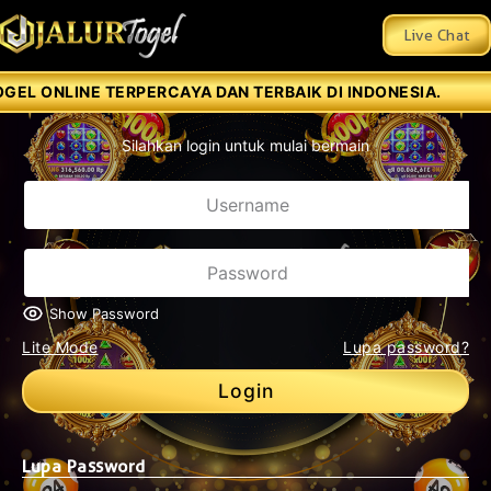
Live Chat
EL ONLINE TERPERCAYA DAN TERBAIK DI INDONESIA.
Silahkan login untuk mulai bermain
Show Password
Lite Mode
Lupa password?
Login
Lupa Password