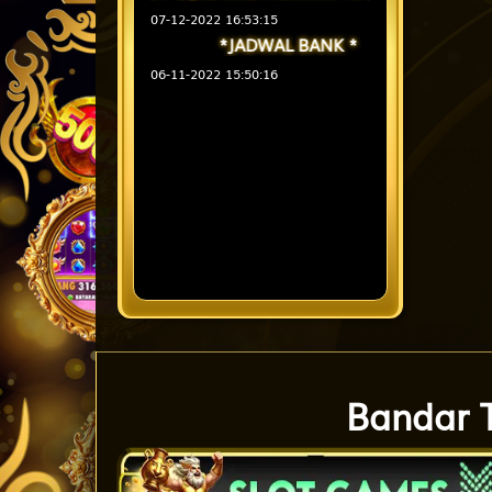
07-12-2022 16:53:15
*JADWAL BANK *
06-11-2022 15:50:16
Bandar T