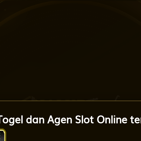
ogel dan Agen Slot Online t