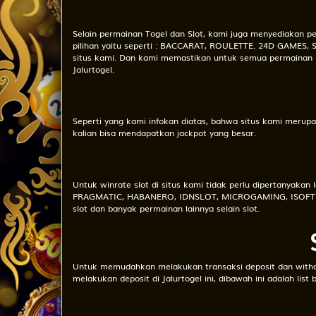
Selain permainan Togel dan Slot, kami juga menyediakan 
pilihan yaitu seperti : BACCARAT, ROULETTE. 24D GAMES
situs kami. Dan kami memastikan untuk semua permainan li
Jalurtogel.
Seperti yang kami infokan diatas, bahwa situs kami meru
kalian bisa mendapatkan jackpot yang besar.
Untuk winrate slot di situs kami tidak perlu dipertanyakan l
PRAGMATIC, HABANERO, IDNSLOT, MICROGAMING, ISOFTBET, PG
slot dan banyak permainan lainnya selain slot.
Untuk memudahkan melakukan transaksi deposit dan withdra
melakukan deposit di Jalurtogel ini, dibawah ini adalah list