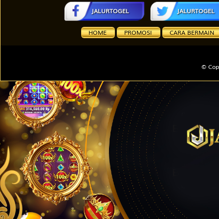
JALURTOGEL
JALURTOGEL
HOME
PROMOSI
CARA BERMAIN
© Cop