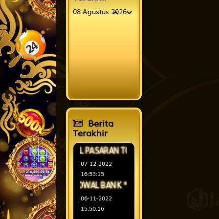
08 Agustus 2026
POIPET 19
8213
CHELSEA 21
5397
BRUNEI 21
1925
POIPET 22
4502
Berita
Terakhir
* ðŸ“¢ JADWAL PASARAN TOGEL ðŸ“¢ *
07-12-2022
16:53:15
*JADWAL BANK *
06-11-2022
15:50:16