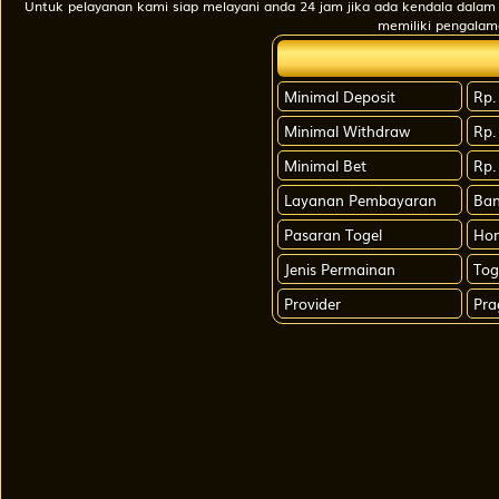
Untuk pelayanan kami siap melayani anda 24 jam jika ada kendala dalam b
memiliki pengalam
Minimal Deposit
Rp.
Minimal Withdraw
Rp.
Minimal Bet
Rp.
Layanan Pembayaran
Ban
Pasaran Togel
Hon
Jenis Permainan
Tog
Provider
Pra